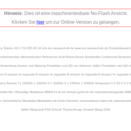
Hinweis:
Dies ist eine maschinenlesbare No-Flash Ansicht.
Klicken Sie
hier
um zur Online-Version zu gelangen.
Telefon 49 0 711 655 83 44 info brs messtechnik de www brs messtechnik de Produktübersicht
arkeitsstudien Messmethoden Referenzen Audi Robert Bosch Bombardier Continental Deutsche Acc
wendung Service und Wartung Produktion und QS von kleineren Zellen Produktion und QS von g
R ohmsch Xc kapazitiv R ohmsch Xc kapazitiv R ohmsch Xc kapazitiv R ohmsch Xc kapazitiv
nz Bereich 71 1000Hz 1 1000Hz 0 1 1000Hz 0 1 1000Hz 1 1000Hz Temperatur 0 C 60 C 0 C 6
lter Der 15kanalige Multiplexer BMUX14 ist ein Vorsatz gerät für die Impedanzmessgeräte B
llen Verschiedene Messkabel Messkabel mit Kelvin Klemmen Universalmess kabel mit Laborsteck
Zellen Marquardt PSA Schunk ThyssenKrupp Vorwerk Wisag ZSW