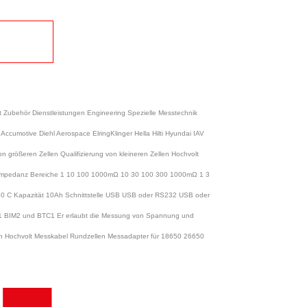
 Zubehör Dienstleistungen Engineering Spezielle Messtechnik
umotive Diehl Aerospace ElringKlinger Hella Hilti Hyundai IAV
rößeren Zellen Qualifizierung von kleineren Zellen Hochvolt
 Impedanz Bereiche 1 10 100 1000mΩ 10 30 100 300 1000mΩ 1 3
0 C Kapazität 10Ah Schnittstelle USB USB oder RS232 USB oder
IM1 BIM2 und BTC1 Er erlaubt die Messung von Spannung und
ern Hochvolt Messkabel Rundzellen Messadapter für 18650 26650