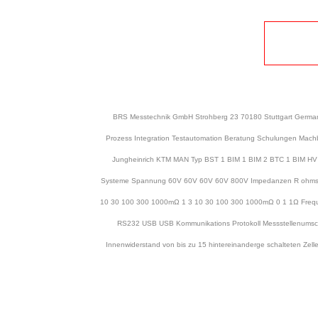
BRS Messtechnik GmbH Strohberg 23 70180 Stuttgart Germany 
Prozess Integration Testautomation Beratung Schulungen Machb
Jungheinrich KTM MAN Typ BST 1 BIM 1 BIM 2 BTC 1 BIM HV An
Systeme Spannung 60V 60V 60V 60V 800V Impedanzen R ohmsch 
10 30 100 300 1000mΩ 1 3 10 30 100 300 1000mΩ 0 1 1Ω Freque
RS232 USB USB Kommunikations Protokoll Messstellenumscha
Innenwiderstand von bis zu 15 hintereinanderge schalteten Ze